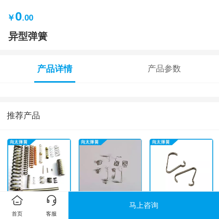
0
￥
.00
异型弹簧
产品详情
产品参数
推荐产品
马上咨询
弹簧产品实拍
电池弹簧
扁线弹簧
首页
客服